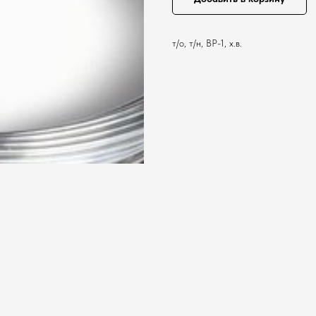
т/о, т/н, ВР-1, х.в.