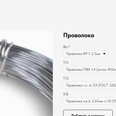
Проволока
Вр-1
Т.Н.
Т.О.
Х.В.
Добавить в корзину